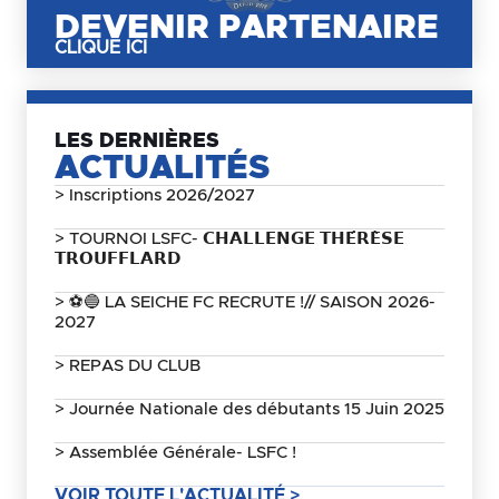
DEVENIR PARTENAIRE
CLIQUE ICI
LES DERNIÈRES
ACTUALITÉS
> Inscriptions 2026/2027
> TOURNOI LSFC- 𝗖𝗛𝗔𝗟𝗟𝗘𝗡𝗚𝗘 𝗧𝗛𝗘́𝗥𝗘̀𝗦𝗘
𝗧𝗥𝗢𝗨𝗙𝗙𝗟𝗔𝗥𝗗
> ⚽🔵 LA SEICHE FC RECRUTE !// SAISON 2026-
2027
> REPAS DU CLUB
> Journée Nationale des débutants 15 Juin 2025
> Assemblée Générale- LSFC !
VOIR TOUTE L'ACTUALITÉ >