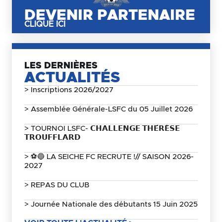
DEVENIR PARTENAIRE
CLIQUE ICI
LES DERNIÈRES
ACTUALITÉS
> Inscriptions 2026/2027
> Assemblée Générale-LSFC du 05 Juillet 2026
> TOURNOI LSFC- 𝗖𝗛𝗔𝗟𝗟𝗘𝗡𝗚𝗘 𝗧𝗛𝗘́𝗥𝗘̀𝗦𝗘
𝗧𝗥𝗢𝗨𝗙𝗙𝗟𝗔𝗥𝗗
> ⚽🔵 LA SEICHE FC RECRUTE !// SAISON 2026-
2027
> REPAS DU CLUB
> Journée Nationale des débutants 15 Juin 2025