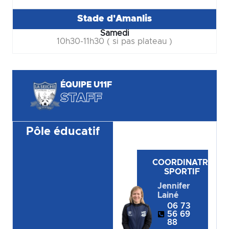
Stade d'Amanlis
Samedi
10h30-11h30 ( si pas plateau )
ÉQUIPE U11F
STAFF
Pôle éducatif
COORDINATRICE
SPORTIF
Jennifer
Lainé
06 73
56 69
88