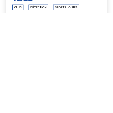
CLUB
DÉTECTION
SPORTS LOISIRS
BOUTIQUE
DU CLUB
EN LIGNE
S'INSCRIRE
À LA NEWSLETTER
S'INSCRIRE