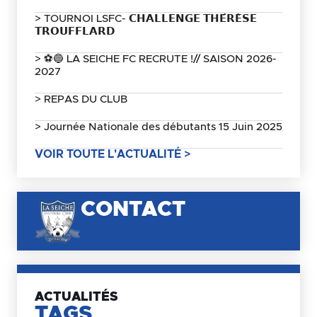
> TOURNOI LSFC- 𝗖𝗛𝗔𝗟𝗟𝗘𝗡𝗚𝗘 𝗧𝗛𝗘́𝗥𝗘̀𝗦𝗘
𝗧𝗥𝗢𝗨𝗙𝗙𝗟𝗔𝗥𝗗
> ⚽🔵 LA SEICHE FC RECRUTE !// SAISON 2026-
2027
> REPAS DU CLUB
> Journée Nationale des débutants 15 Juin 2025
VOIR TOUTE L'ACTUALITÉ >
CONTACT
ACTUALITÉS
TAGS