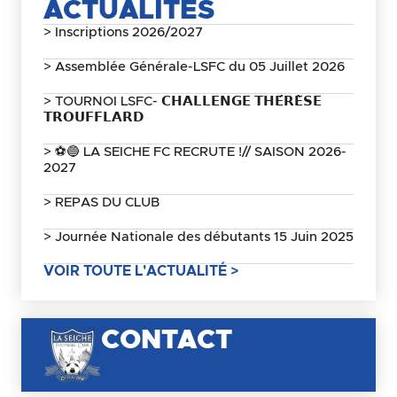
ACTUALITÉS
> Inscriptions 2026/2027
> Assemblée Générale-LSFC du 05 Juillet 2026
> TOURNOI LSFC- 𝗖𝗛𝗔𝗟𝗟𝗘𝗡𝗚𝗘 𝗧𝗛𝗘́𝗥𝗘̀𝗦𝗘
𝗧𝗥𝗢𝗨𝗙𝗙𝗟𝗔𝗥𝗗
> ⚽🔵 LA SEICHE FC RECRUTE !// SAISON 2026-
2027
> REPAS DU CLUB
> Journée Nationale des débutants 15 Juin 2025
VOIR TOUTE L'ACTUALITÉ >
CONTACT